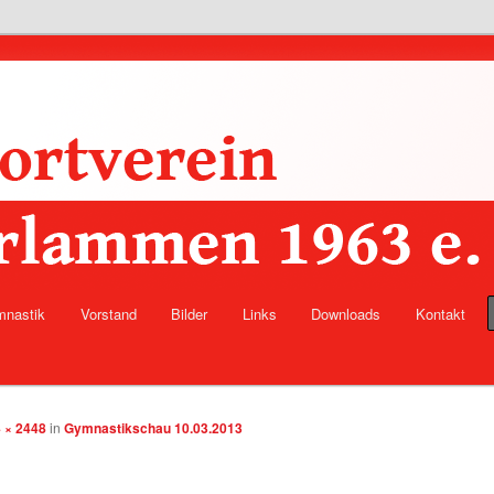
lität
1963 e.V.
nastik
Vorstand
Bilder
Links
Downloads
Kontakt
hseln
 × 2448
in
Gymnastikschau 10.03.2013