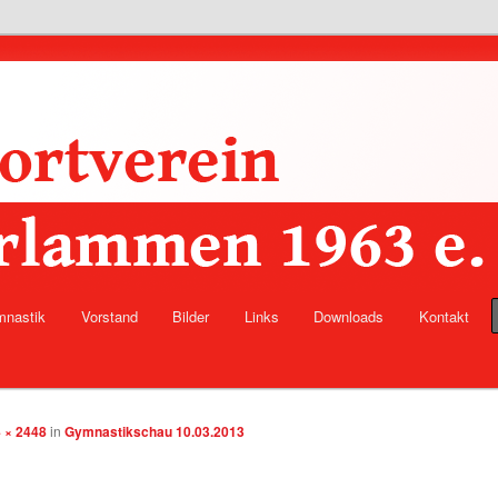
lität
1963 e.V.
nastik
Vorstand
Bilder
Links
Downloads
Kontakt
hseln
 × 2448
in
Gymnastikschau 10.03.2013