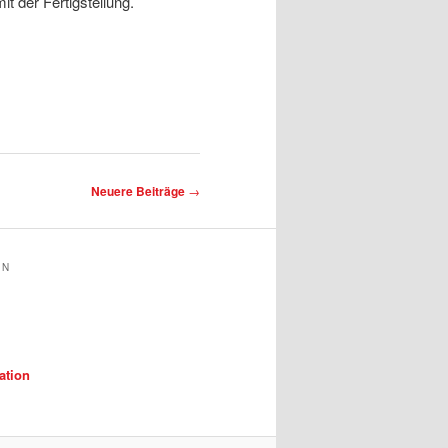
it der Fertigstellung.
Neuere Beiträge
→
IN
ation