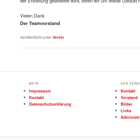
der Erstellung gearbeitet wird, bitten wir um etwas Geduld m
Vielen Dank
Der Teamvorstand
Veröffentlicht unter
Verein
Artikelnavigation
META
DER VERE
Impressum
Kontakt
Kontakt
Vorstand
Datenschutzerklärung
Bilder
Links
Administr