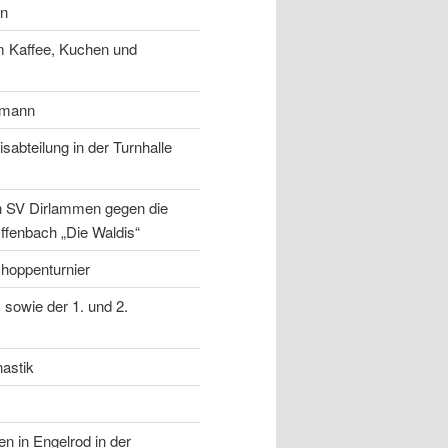
en
 Kaffee, Kuchen und
rmann
sabteilung in der Turnhalle
en SV Dirlammen gegen die
ffenbach „Die Waldis“
choppenturnier
 sowie der 1. und 2.
astik
n in Engelrod in der