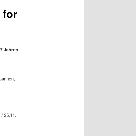
 for
 7 Jahren
spannen,
r
 / 25.11.
 DGH.