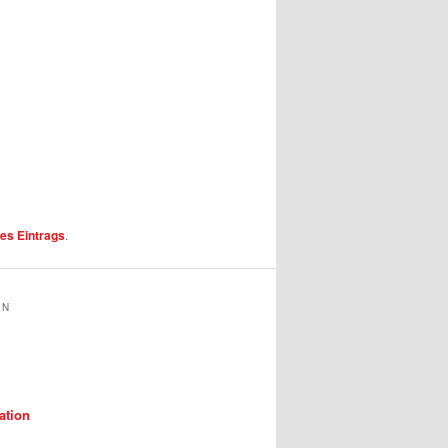
es Eintrags
.
IN
ation