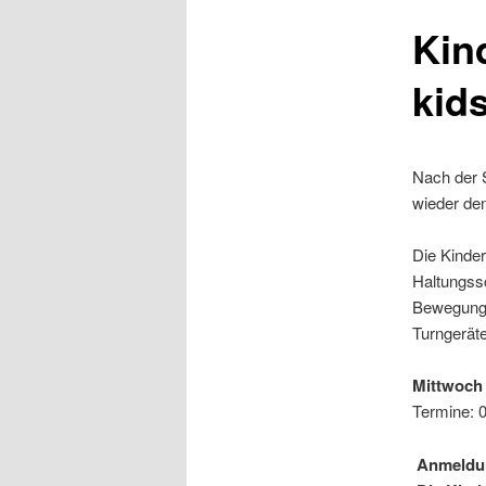
Kin
kids
Nach der 
wieder de
Die Kinder
Haltungss
Bewegungs
Turngerät
Mitt
Termine: 02
Anmel