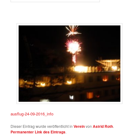
ausflug-24-09-2016_info
Dieser Eintrag wurde veröffentlicht in
Verein
von
Astrid Roth
.
Permanenter Link des Eintrags
.